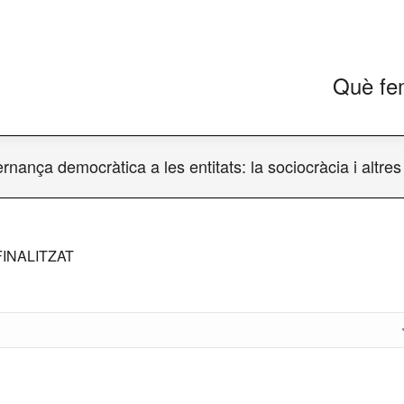
Què fe
ernança democràtica a les entitats: la sociocràcia i alt
FINALITZAT