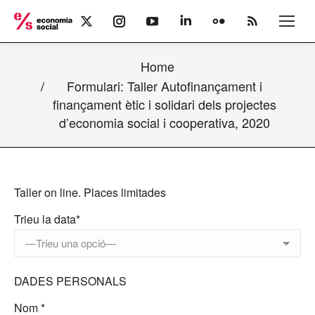
X
Instagram
YouTube
Linkedin
Flickr
Rss
page
page
page
page
page
page
opens
opens
opens
opens
opens
opens
Home
in
in
in
in
in
in
new
new
new
new
new
new
Formulari: Taller Autofinançament i
window
window
window
window
window
window
finançament ètic i solidari dels projectes
d’economia social i cooperativa, 2020
Taller on line.
Places limitades
Trieu la data*
DADES PERSONALS
Nom *