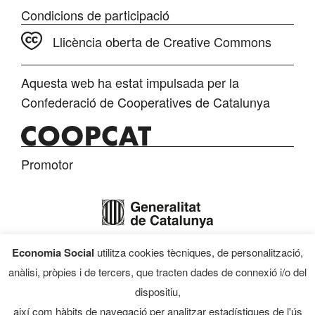
Condicions de participació
Llicència oberta de Creative Commons
Aquesta web ha estat impulsada per la
Confederació de Cooperatives de Catalunya
Promotor
Economia Social
utilitza cookies tècniques, de personalització,
Finançament
anàlisi, pròpies i de tercers, que tracten dades de connexió i/o del
dispositiu,
així com hàbits de navegació per analitzar estadístiques de l'ús