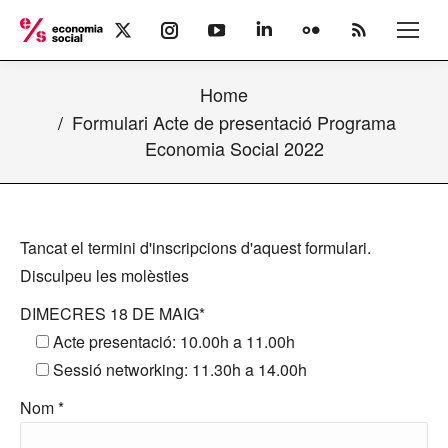
X
Instagram
YouTube
Linkedin
Flickr
Rss
page
page
page
page
page
page
opens
opens
opens
opens
opens
opens
Home
in
in
in
in
in
in
new
new
new
new
new
new
Formulari Acte de presentació Programa
window
window
window
window
window
window
Economia Social 2022
Tancat el termini d'inscripcions d'aquest formulari.
Disculpeu les molèsties
DIMECRES 18 DE MAIG*
Acte presentació: 10.00h a 11.00h
Sessió networking: 11.30h a 14.00h
Nom *