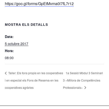
https://goo.gl/forms/GpEtMvma0l7fL7r12
MOSTRA ELS DETALLS
Data:
5 octubre 2017
Hora:
08:00
Taller: Els fons propis en les cooperatives
1a Sessió Mòdul 3 Seminari
i en especial els Fons de Reserva en les
3 «Millora de Competències
cooperatives agràries
Professionals»