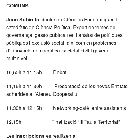
COMUNS
Joan Subirats
, doctor en Ciències Econòmiques i
catedràtic de Ciència Política. Expert en temes de
governança, gestió pública i en l’anàlisi de polítiques
públiques i exclusió social, així com en problemes
d’innovació democràtica, societat civil i govern
multinivell.
10,50h a 11,15h Debat
11,15h a 11,30h Presentació de les noves Entitats
adherides a l’Ateneu Cooperatiu
11,30h a 12,15h Networking-cafè entre assistents
12,15h Finalització “III Taula Territorial”
Les
inscripcions
es realitzen a: