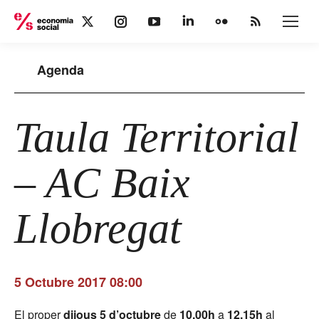
X
Instagram
YouTube
Linkedin
Flickr
Rss
page
page
page
page
page
page
opens
opens
opens
opens
opens
opens
Agenda
in
in
in
in
in
in
new
new
new
new
new
new
window
window
window
window
window
window
Taula Territorial
– AC Baix
Llobregat
5 Octubre 2017 08:00
El proper
dijous 5 d’octubre
de
10.00h
a
12.15h
al