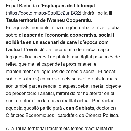
Espai Baronda d’
Esplugues de Llobregat
(
https://goo.gl/maps/SgpjEe2unBS2
).tindrà lloc la
III
Taula territorial de l’Ateneu
Cooperatiu.
En aquests moments hi ha un gran debat a nivell global
sobre
el paper de l’economia cooperativa, social i
solidària en un escenari de canvi d’època com
l’actual
. L’evolució de l’economia de mercat cap a
lògiques financeres i de plataforma digital posa més de
relleu que mai el paper de la proximitat en el
manteniment de lògiques de cohesió social. El debat
sobre els (bens) comuns en els seus diferents formats
són també part essencial d’aquest debat i seràn objecte
de presentació i anàlisi, mirant de fer-ho aterrar en el
nostre entorn i en la nostra realitat actual. Per tractar
aquesta qüestió participarà
Joan Subirats
, doctor en
Ciències Econòmiques i catedràtic de Ciència Política.
A la Taula territorial tractem els temes d’actualitat del