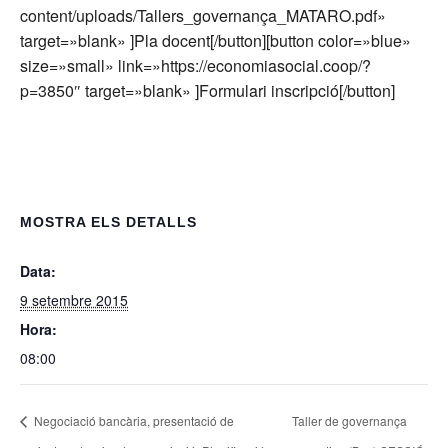
content/uploads/Tallers_governança_MATARO.pdf»
target=»blank» ]Pla docent[/button][button color=»blue»
size=»small» link=»https://economiasocial.coop/?
p=3850″ target=»blank» ]Formulari inscripció[/button]
MOSTRA ELS DETALLS
Data:
9 setembre 2015
Hora:
08:00
Negociació bancària, presentació de
Taller de governança