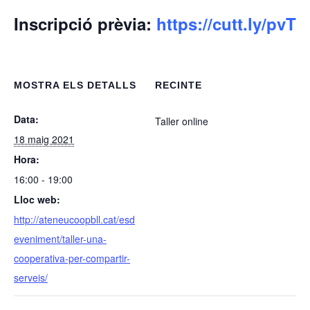
Inscripció prèvia:
https://cutt.ly/pvT
MOSTRA ELS DETALLS
RECINTE
Data:
Taller online
18 maig 2021
Hora:
16:00 - 19:00
Lloc web:
http://ateneucoopbll.cat/esd
eveniment/taller-una-
cooperativa-per-compartir-
serveis/