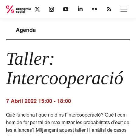
X
Instagram
YouTube
Linkedin
Flickr
Rss
page
page
page
page
page
page
opens
opens
opens
opens
opens
opens
Agenda
in
in
in
in
in
in
new
new
new
new
new
new
window
window
window
window
window
window
Taller:
Intercooperació
7 Abril 2022 15:00
-
18:00
Què funciona i que no dins l’intercooperació? Què i com
hem de fer per tal de maximitzar les probabilitats d’èxit de
les aliances? Mitjançant aquest taller i l’anàlisi de casos