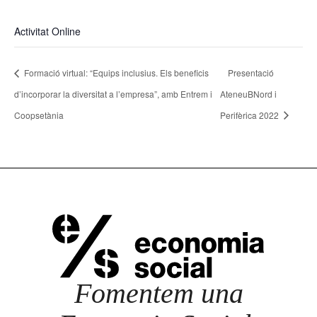
Activitat Online
Formació virtual: “Equips inclusius. Els beneficis
Presentació
d’incorporar la diversitat a l’empresa”, amb Entrem i
AteneuBNord i
Coopsetània
Perifèrica 2022
Fomentem una