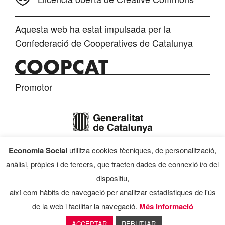
Aquesta web ha estat impulsada per la
Confederació de Cooperatives de Catalunya
Promotor
Economia Social
utilitza cookies tècniques, de personalització,
Finançament
anàlisi, pròpies i de tercers, que tracten dades de connexió i/o del
dispositiu,
així com hàbits de navegació per analitzar estadístiques de l'ús
de la web i facilitar la navegació.
Més informació
Programa d’Economia Social, 2026
ACCEPTAR
REBUTJAR