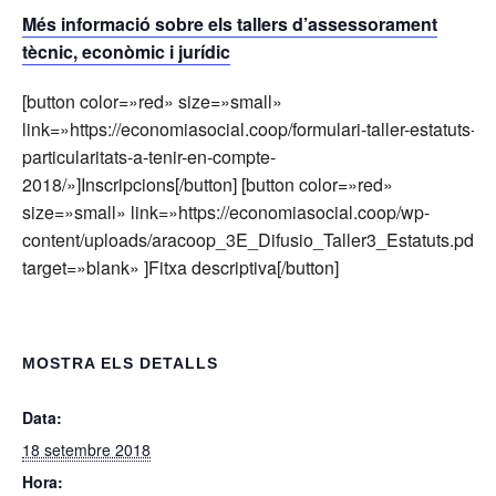
Més informació sobre els tallers d’assessorament
tècnic, econòmic i jurídic
[button color=»red» size=»small»
link=»https://economiasocial.coop/formulari-taller-estatuts-
particularitats-a-tenir-en-compte-
2018/»]Inscripcions[/button] [button color=»red»
size=»small» link=»https://economiasocial.coop/wp-
content/uploads/aracoop_3E_Difusio_Taller3_Estatuts.pdf»
target=»blank» ]Fitxa descriptiva[/button]
MOSTRA ELS DETALLS
Data:
18 setembre 2018
Hora: