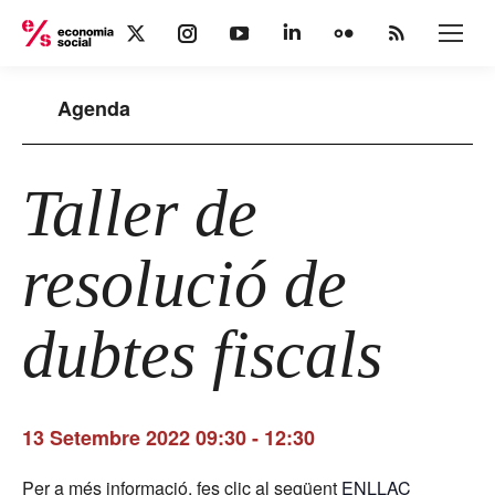
X
Instagram
YouTube
Linkedin
Flickr
Rss
page
page
page
page
page
page
opens
opens
opens
opens
opens
opens
Agenda
in
in
in
in
in
in
new
new
new
new
new
new
window
window
window
window
window
window
Taller de
resolució de
dubtes fiscals
13 Setembre 2022 09:30
-
12:30
Per a més informació, fes clic al següent
ENLLAÇ