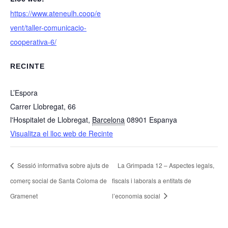
https://www.ateneulh.coop/e
vent/taller-comunicacio-
cooperativa-6/
RECINTE
L’Espora
Carrer Llobregat, 66
l'Hospitalet de Llobregat
,
Barcelona
08901
Espanya
Visualitza el lloc web de Recinte
Sessió informativa sobre ajuts de
La Grimpada 12 – Aspectes legals,
comerç social de Santa Coloma de
fiscals i laborals a entitats de
Gramenet
l’economia social