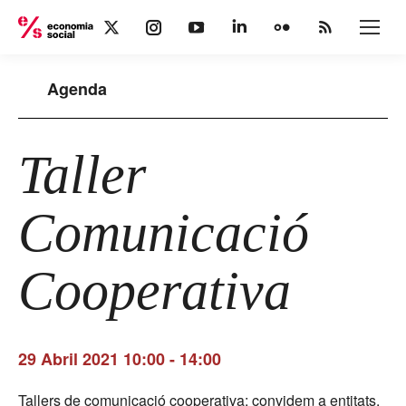
X
Instagram
YouTube
Linkedin
Flickr
Rss
page
page
page
page
page
page
opens
opens
opens
opens
opens
opens
Agenda
in
in
in
in
in
in
new
new
new
new
new
new
window
window
window
window
window
window
Taller
Comunicació
Cooperativa
29 Abril 2021 10:00
-
14:00
Tallers de comunicació cooperativa: convidem a entitats,