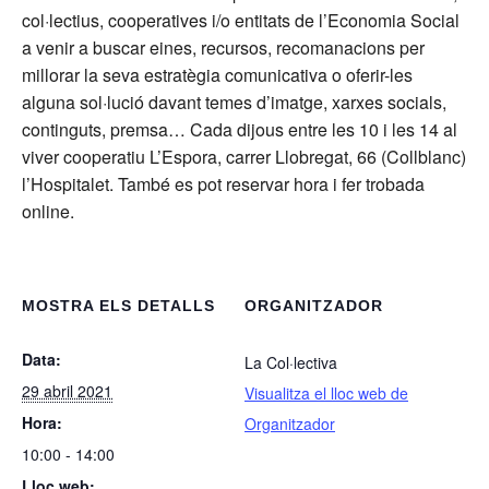
col·lectius, cooperatives i/o entitats de l’Economia Social
a venir a buscar eines, recursos, recomanacions per
millorar la seva estratègia comunicativa o oferir-les
alguna sol·lució davant temes d’imatge, xarxes socials,
continguts, premsa… Cada dijous entre les 10 i les 14 al
viver cooperatiu L’Espora, carrer Llobregat, 66 (Collblanc)
l’Hospitalet. També es pot reservar hora i fer trobada
online.
MOSTRA ELS DETALLS
ORGANITZADOR
Data:
La Col·lectiva
29 abril 2021
Visualitza el lloc web de
Hora:
Organitzador
10:00 - 14:00
Lloc web: