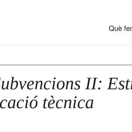
Què fe
Subvencions II: Est
icació tècnica