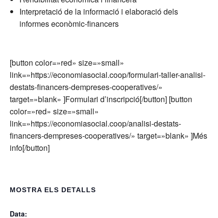
Interpretació de la informació i elaboració dels
informes econòmic-financers
[button color=»red» size=»small»
link=»https://economiasocial.coop/formulari-taller-analisi-
destats-financers-dempreses-cooperatives/»
target=»blank» ]Formulari d’inscripció[/button] [button
color=»red» size=»small»
link=»https://economiasocial.coop/analisi-destats-
financers-dempreses-cooperatives/» target=»blank» ]Més
info[/button]
MOSTRA ELS DETALLS
Data: