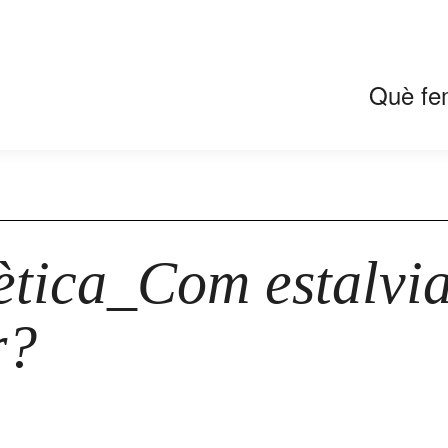
Què fe
tica_Com estalviar
r?