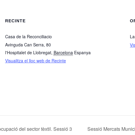
RECINTE
O
Casa de la Reconciliacio
La
Avinguda Can Serra, 80
Vi
l'Hospitalet de Llobregat
,
Barcelona
Espanya
Visualitza el lloc web de Recinte
upació del sector tèxtil. Sessió 3
Sessió Mercats Munici