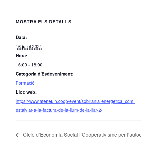
MOSTRA ELS DETALLS
Data:
16 juliol 2021
Hora:
16:00 - 18:00
Categoria d'Esdeveniment:
Formació
Lloc web:
https://www.ateneulh.coop/event/sobirania-energetica_com-
estalviar-a-la-factura-de-la-llum-de-la-llar-2/
Cicle d’Economia Social i Cooperativisme per l’autooc