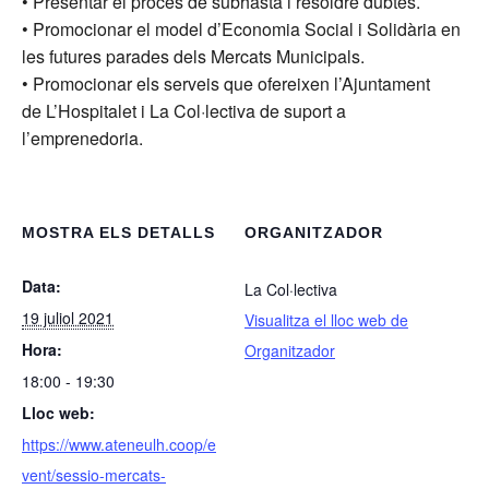
• Presentar el procés de subhasta i resoldre dubtes.
• Promocionar el model d’Economia Social i Solidària en
les futures parades dels Mercats Municipals.
• Promocionar els serveis que ofereixen l’Ajuntament
de L’Hospitalet i La Col·lectiva de suport a
l’emprenedoria.
MOSTRA ELS DETALLS
ORGANITZADOR
Data:
La Col·lectiva
19 juliol 2021
Visualitza el lloc web de
Hora:
Organitzador
18:00 - 19:30
Lloc web:
https://www.ateneulh.coop/e
vent/sessio-mercats-