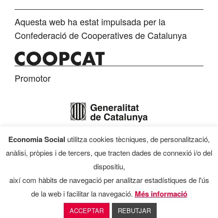
Aquesta web ha estat impulsada per la
Confederació de Cooperatives de Catalunya
Promotor
Economia Social
utilitza cookies tècniques, de personalització,
Finançament
anàlisi, pròpies i de tercers, que tracten dades de connexió i/o del
dispositiu,
així com hàbits de navegació per analitzar estadístiques de l'ús
de la web i facilitar la navegació.
Més informació
Programa d’Economia Social, 2026
ACCEPTAR
REBUTJAR