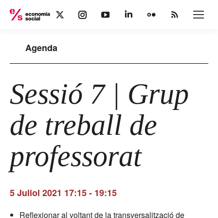
X
Instagram
YouTube
Linkedin
Flickr
Rss
page
page
page
page
page
page
opens
opens
opens
opens
opens
opens
Agenda
in
in
in
in
in
in
new
new
new
new
new
new
window
window
window
window
window
window
Sessió 7 | Grup
de treball de
professorat
5 Juliol 2021 17:15
-
19:15
Reflexionar al voltant de la transversalització de