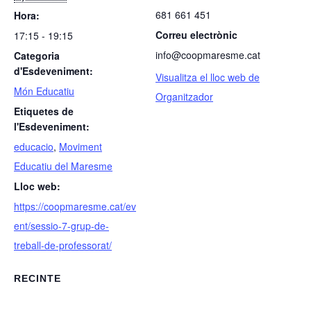
681 661 451
Hora:
Correu electrònic
17:15 - 19:15
info@coopmaresme.cat
Categoria
d'Esdeveniment:
Visualitza el lloc web de
Món Educatiu
Organitzador
Etiquetes de
l'Esdeveniment:
educacio
,
Moviment
Educatiu del Maresme
Lloc web:
https://coopmaresme.cat/ev
ent/sessio-7-grup-de-
treball-de-professorat/
RECINTE