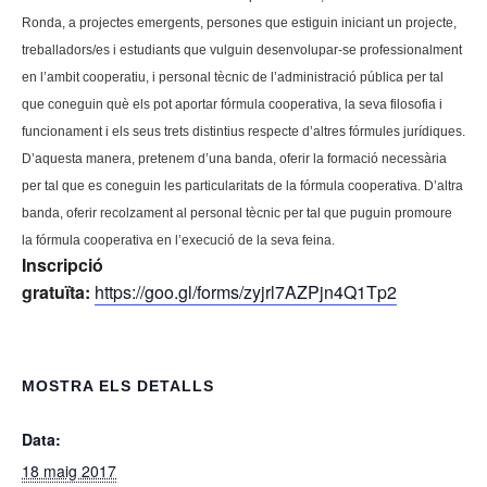
Ronda, a projectes emergents, persones que estiguin iniciant un projecte,
treballadors/es i estudiants que vulguin desenvolupar-se professionalment
en l’ambit cooperatiu, i personal tècnic de l’administració pública per tal
que coneguin què els pot aportar fórmula cooperativa, la seva filosofia i
funcionament i els seus trets distintius respecte d’altres fórmules jurídiques.
D’aquesta manera, pretenem d’una banda, oferir la formació necessària
per tal que es coneguin les particularitats de la fórmula cooperativa. D’altra
banda, oferir recolzament al personal tècnic per tal que puguin promoure
la fórmula cooperativa en l’execució de la seva feina.
Inscripció
gratuïta:
https://goo.gl/forms/zyjrl7AZPjn4Q1Tp2
MOSTRA ELS DETALLS
Data:
18 maig 2017