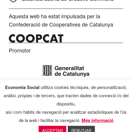
Aquesta web ha estat impulsada per la
Confederació de Cooperatives de Catalunya
Promotor
Economia Social
utilitza cookies tècniques, de personalització,
Finançament
anàlisi, pròpies i de tercers, que tracten dades de connexió i/o del
dispositiu,
així com hàbits de navegació per analitzar estadístiques de l'ús
de la web i facilitar la navegació.
Més informació
Programa d’Economia Social, 2026
ACCEPTAR
REBUTJAR