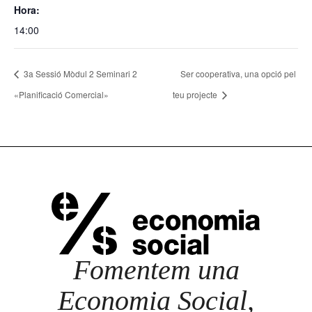
Hora:
14:00
3a Sessió Mòdul 2 Seminari 2
Ser cooperativa, una opció pel
«Planificació Comercial»
teu projecte
Fomentem una
Economia Social,