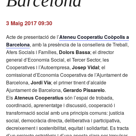
Barcelona
3 Maig 2017 09:30
Acte de presentació de l’
Ateneu Cooperatiu Coòpolis a
Barcelona
, amb la presència de la consellera de Treball,
Afers Socials i Famílies,
Dolors Bassa
; el director
general d’Economia Social, el Tercer Sector, les
Cooperatives i l’Autoempresa,
Josep Vidal
; el
comissionat d’Economia Cooperativa de l’Ajuntament de
Barcelona,
Jordi Via
; el primer tinent d’alcalde
Ajuntament de Barcelona,
Gerardo Pissarelo
.
Els
Ateneus Cooperatius
són l’espai de trobada,
coordinació, aprenentatge i discussió, cooperació i
transformació social amb uns principis comuns: justícia
social, democràcia directa, deliberativa i participativa,
decreixement i sostenibilitat, equitat i solidaritat. Es tracta
d’un projecte estratègic i d’una aposta clara per impulsar