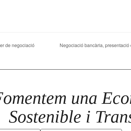
ier de negociació
Negociació bancària, presentació 
Fomentem una Econ
Sostenible i Tra