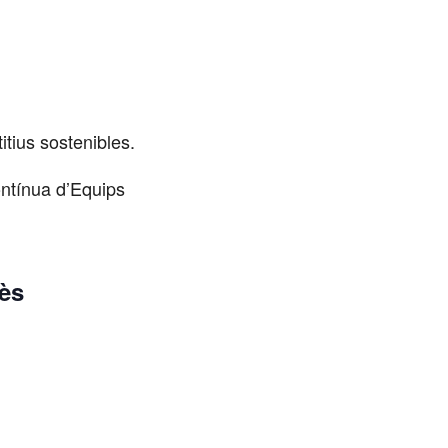
itius sostenibles.
ontínua d’Equips
rès