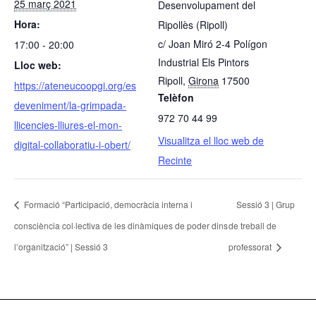
25 març 2021
Desenvolupament del
Hora:
Ripollès (Ripoll)
c/ Joan Miró 2-4 Polígon
17:00 - 20:00
Industrial Els Pintors
Lloc web:
Ripoll
,
Girona
17500
https://ateneucoopgi.org/es
Telèfon
deveniment/la-grimpada-
972 70 44 99
llicencies-lliures-el-mon-
Visualitza el lloc web de
digital-collaboratiu-i-obert/
Recinte
Formació “Participació, democràcia interna i
Sessió 3 | Grup
consciència col·lectiva de les dinàmiques de poder dins
de treball de
l’organització” | Sessió 3
professorat