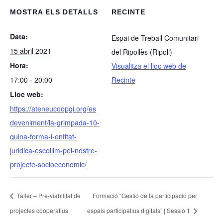
MOSTRA ELS DETALLS
RECINTE
Data:
Espai de Treball Comunitari
15 abril 2021
del Ripollès (Ripoll)
Hora:
Visualitza el lloc web de
17:00 - 20:00
Recinte
Lloc web:
https://ateneucoopgi.org/es
deveniment/la-grimpada-10-
quina-forma-i-entitat-
juridica-escollim-pel-nostre-
projecte-socioeconomic/
Taller – Pre-viabilitat de
Formació “Gestió de la participació per
projectes cooperatius
espais participatius digitals” | Sessió 1