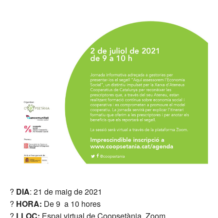
?
DIA
: 21 de maig de 2021
?
HORA:
De 9 a 10 hores
?
LLOC:
Espai virtual de Coopsetània. Zoom