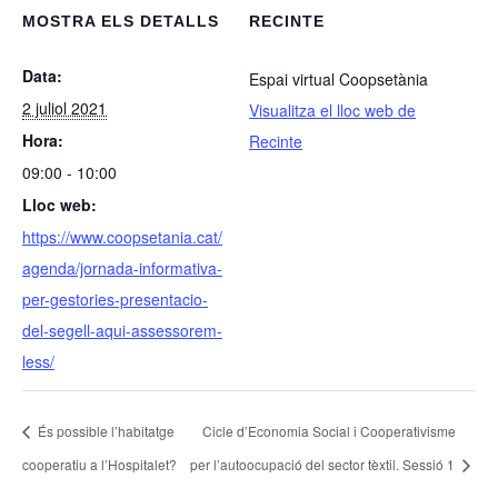
MOSTRA ELS DETALLS
RECINTE
Data:
Espai virtual Coopsetània
2 juliol 2021
Visualitza el lloc web de
Hora:
Recinte
09:00 - 10:00
Lloc web:
https://www.coopsetania.cat/
agenda/jornada-informativa-
per-gestories-presentacio-
del-segell-aqui-assessorem-
less/
És possible l’habitatge
Cicle d’Economia Social i Cooperativisme
cooperatiu a l’Hospitalet?
per l’autoocupació del sector tèxtil. Sessió 1