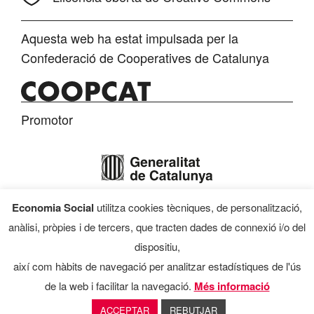
Aquesta web ha estat impulsada per la
Confederació de Cooperatives de Catalunya
Promotor
Economia Social
utilitza cookies tècniques, de personalització,
Finançament
anàlisi, pròpies i de tercers, que tracten dades de connexió i/o del
dispositiu,
així com hàbits de navegació per analitzar estadístiques de l'ús
de la web i facilitar la navegació.
Més informació
Programa d’Economia Social, 2026
ACCEPTAR
REBUTJAR