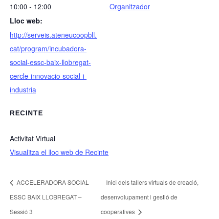
10:00 - 12:00
Organitzador
Lloc web:
http://serveis.ateneucoopbll.
cat/program/incubadora-
social-essc-baix-llobregat-
cercle-innovacio-social-i-
industria
RECINTE
Activitat Virtual
Visualitza el lloc web de Recinte
ACCELERADORA SOCIAL
Inici dels tallers virtuals de creació,
ESSC BAIX LLOBREGAT –
desenvolupament i gestió de
Sessió 3
cooperatives