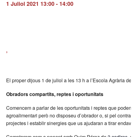
1 Juliol 2021 13:00
-
14:00
,
El proper dijous 1 de juliol a les 13 h a l’Escola Agrària de
Obradors compartits, reptes i oportunitats
Comencem a parlar de les oportunitats i reptes que poden rep
agroalimentari però no disposeu d’obrador o, si pel contrari,
projectes i establir sinergies que us ajudaran a tirar endavant
Comptarem com a ponent amb Quim Pérez de
3 cadires
, co