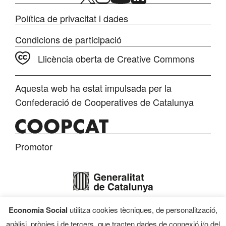
Política de privacitat i dades
Condicions de participació
Llicència oberta de Creative Commons
Aquesta web ha estat impulsada per la
Confederació de Cooperatives de Catalunya
Promotor
Economia Social
utilitza cookies tècniques, de personalització,
Finançament
anàlisi, pròpies i de tercers, que tracten dades de connexió i/o del