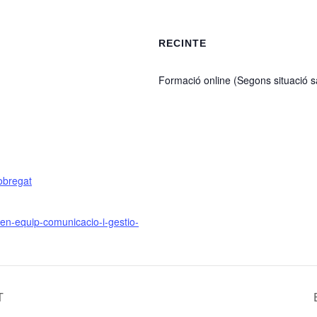
RECINTE
Formació online (Segons situació s
obregat
l-en-equip-comunicacio-i-gestio-
T