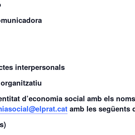
ó
comunicadora
ictes interpersonals
 organitzatiu
 entitat d’economia social amb els noms 
iasocial@elprat.cat
amb les següents 
s)