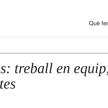
Què fe
ls: treball en equi
tes