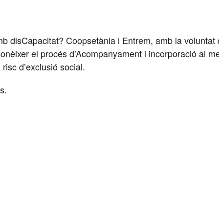
amb
disCapacitat?
Coopsetània i Entrem, amb la voluntat 
nèixer el procés d’
Acompanyament i incorporació al mer
 risc d’exclusió social.
s.