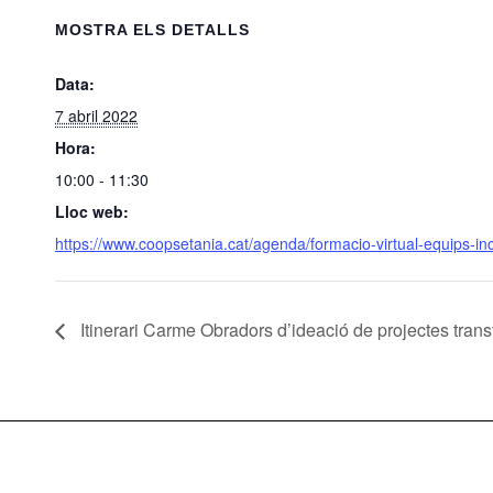
MOSTRA ELS DETALLS
Data:
7 abril 2022
Hora:
10:00 - 11:30
Lloc web:
https://www.coopsetania.cat/agenda/formacio-virtual-equips-incl
Itinerari Carme Obradors d’ideació de projectes tran