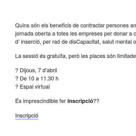
Quins són els beneficis de contractar persones 
jornada oberta a totes les
empreses per donar a co
d’ inserció, per raó de disCapacitat, salut mental o
La sessió és gratuïta, però les places són limitade
? Dijous, 7 d’abril
? De 10 a 11.30 h
? Espai virtual
És imprescindible fer
??
inscripció
Inscripció