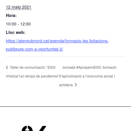
12 maig 2021
Hora:
10:00 - 12:00
Lloc web:
https://ateneubnord.cat/agenda/formacio-les-licitacions-
publiques-com-a-oportunitat-2/
Taller de comunicació: “ESS!
Jornada #ApropemlESS: formació
Viraliza’t en temps de pandèmia!”
d’aproximació a l’economia social i
solidària