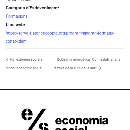
Categoria d'Esdeveniment:
Formacions
Lloc web:
https://serveis.ateneucoopte.org/program/itinerari-formatiu-
consolidem
Reflexionem sobre el
Sobirania energètica_Com estalviar a la
model econòmic actual
factura de la llum de la llar?