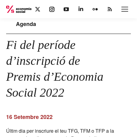
X
Instagram
YouTube
Linkedin
Flickr
Rss
page
page
page
page
page
page
Agenda
opens
opens
opens
opens
opens
opens
in
in
in
in
in
in
new
new
new
new
new
new
Fi del període
window
window
window
window
window
window
d’inscripció de
Premis d’Economia
Social 2022
16 Setembre 2022
Últim dia per inscriure el teu TFG, TFM o TFP a la