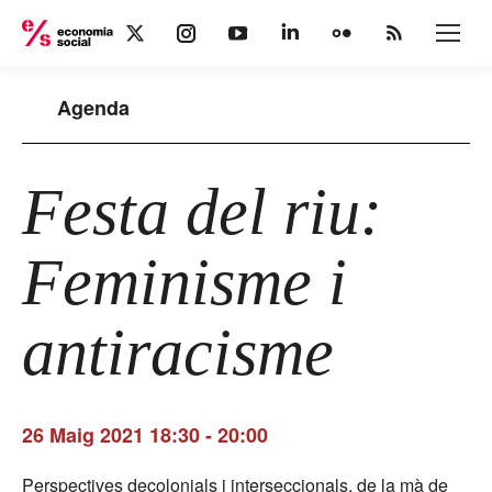
X
Instagram
YouTube
Linkedin
Flickr
Rss
page
page
page
page
page
page
opens
opens
opens
opens
opens
opens
Agenda
in
in
in
in
in
in
new
new
new
new
new
new
window
window
window
window
window
window
Festa del riu:
Feminisme i
antiracisme
26 Maig 2021 18:30
-
20:00
Perspectives decolonials i interseccionals, de la mà de