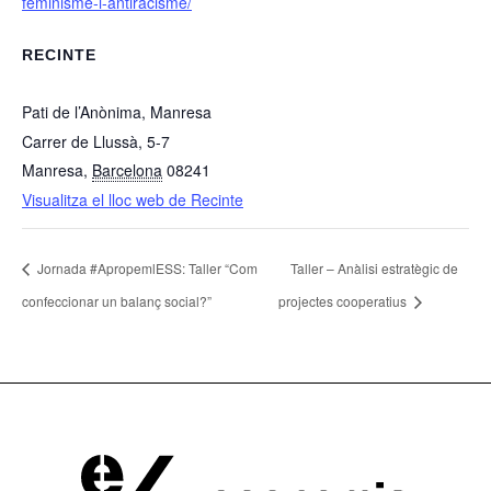
feminisme-i-antiracisme/
RECINTE
Pati de l’Anònima, Manresa
Carrer de Llussà, 5-7
Manresa
,
Barcelona
08241
Visualitza el lloc web de Recinte
Jornada #ApropemlESS: Taller “Com
Taller – Anàlisi estratègic de
confeccionar un balanç social?”
projectes cooperatius