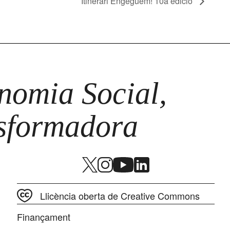
Itinerari Engeguem! 10a edició
omia Social,
nsformadora
Llicència oberta de Creative Commons
Finançament