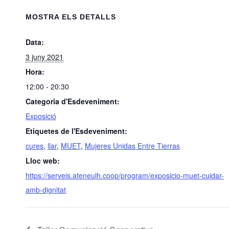
MOSTRA ELS DETALLS
Data:
3 juny 2021
Hora:
12:00 - 20:30
Categoria d'Esdeveniment:
Exposició
Etiquetes de l'Esdeveniment:
cures
,
llar
,
MUET
,
Mujeres Unidas Entre Tierras
Lloc web:
https://serveis.ateneulh.coop/program/exposicio-muet-cuidar-
amb-dignitat