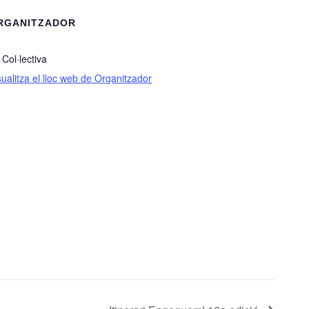
RGANITZADOR
 Col·lectiva
sualitza el lloc web de Organitzador