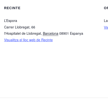
RECINTE
O
L’Espora
La
Carrer Llobregat, 66
Vi
l'Hospitalet de Llobregat
,
Barcelona
08901
Espanya
Visualitza el lloc web de Recinte