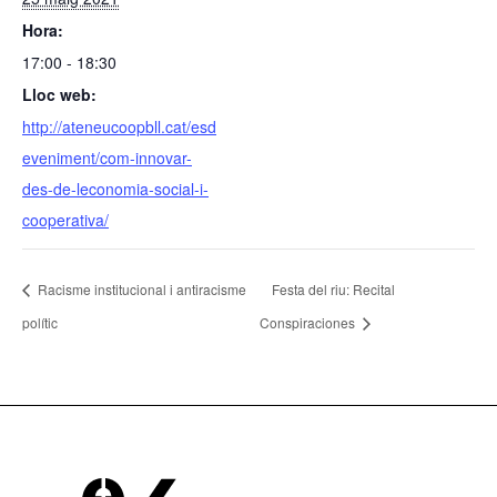
Hora:
17:00 - 18:30
Lloc web:
http://ateneucoopbll.cat/esd
eveniment/com-innovar-
des-de-leconomia-social-i-
cooperativa/
Racisme institucional i antiracisme
Festa del riu: Recital
polític
Conspiraciones