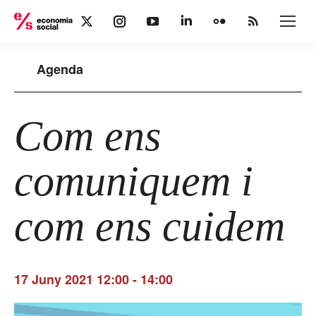
X
Instagram
YouTube
Linkedin
Flickr
Rss
page
page
page
page
page
page
opens
opens
opens
opens
opens
opens
Agenda
in
in
in
in
in
in
new
new
new
new
new
new
window
window
window
window
window
window
Com ens
comuniquem i
com ens cuidem
17 Juny 2021 12:00
-
14:00