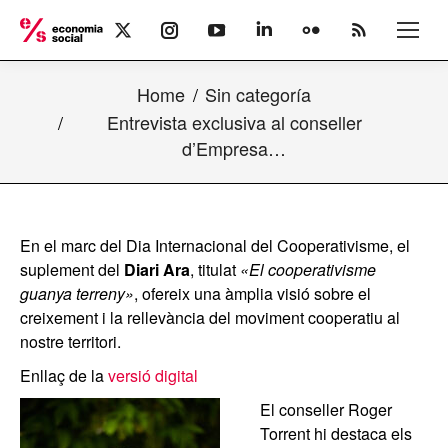
X
Instagram
YouTube
Linkedin
Flickr
Rss
page
page
page
page
page
page
opens
opens
opens
opens
opens
opens
Home
Sin categoría
in
in
in
in
in
in
new
new
new
new
new
new
Entrevista exclusiva al conseller
window
window
window
window
window
window
d’Empresa…
En el marc del Dia Internacional del Cooperativisme, el
suplement del
Diari Ara
, titulat
«El cooperativisme
guanya terreny»
, ofereix una àmplia visió sobre el
creixement i la rellevància del moviment cooperatiu al
nostre territori.
Enllaç de la
versió digital
El conseller Roger
Torrent hi destaca els