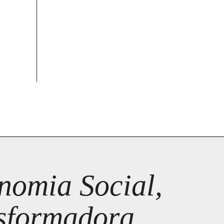
omia Social,
nsformadora