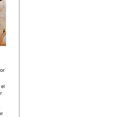
tor
 el
r
.
a
er