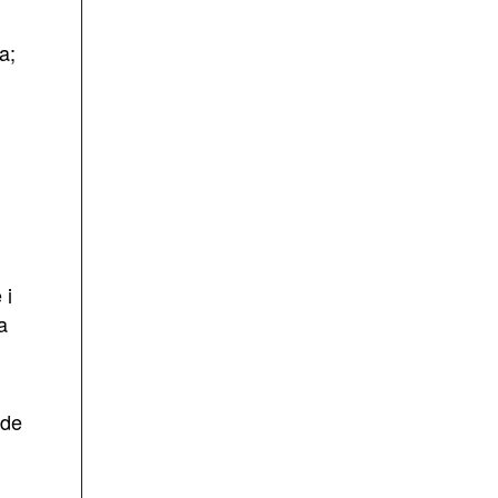
a;
 i
a
 de