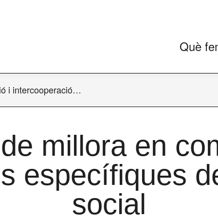
Què fe
ó i intercooperació…
de millora en co
ls específiques d
social