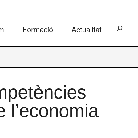
m
Formació
Actualitat
Search:
mpetències
e l’economia