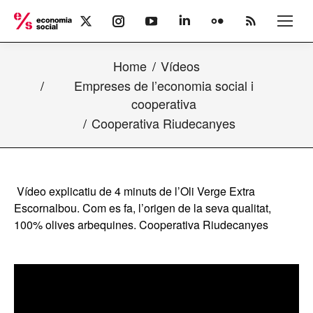
X
Instagram
YouTube
Linkedin
Flickr
Rss
page
page
page
page
page
page
opens
opens
opens
opens
opens
opens
Home
Vídeos
in
in
in
in
in
in
new
new
new
new
new
new
Empreses de l’economia social i
window
window
window
window
window
window
cooperativa
Cooperativa Riudecanyes
Vídeo explicatiu de 4 minuts de l’Oli Verge Extra
Escornalbou. Com es fa, l’origen de la seva qualitat,
100% olives arbequines. Cooperativa Riudecanyes