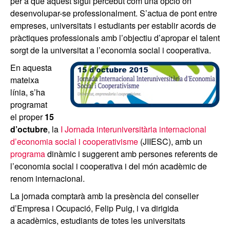
per a què aquest sigui percebut com una opció on
desenvolupar-se professionalment. S’actua de pont entre
empreses, universitats i estudiants per establir acords de
pràctiques professionals amb l’objectiu d’apropar el talent
sorgt de la universitat a l’economia social i cooperativa.
En aquesta
mateixa
línia, s’ha
programat
el proper
15
d’octubre
, la
I Jornada interuniversitària internacional
d’economia social i cooperativisme
(JIIESC), amb un
programa
dinàmic i suggerent amb persones referents de
l’economia social i cooperativa i del món acadèmic de
renom internacional.
La jornada comptarà amb la presència del conseller
d’Empresa i Ocupació, Felip Puig, i va dirigida
a acadèmics, estudiants de totes les universitats