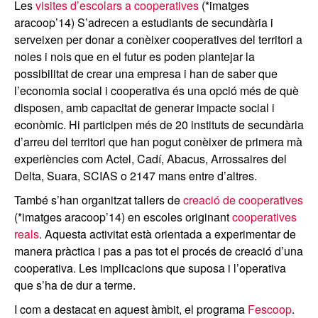
Les
visites d’escolars a cooperatives
(*imatges
aracoop’14) S’adrecen a estudiants de secundària i
serveixen per donar a conèixer cooperatives del territori a
noies i nois que en el futur es poden plantejar la
possibilitat de crear una empresa i han de saber que
l’economia social i cooperativa és una opció més de què
disposen, amb capacitat de generar impacte social i
econòmic. Hi participen més de 20 instituts de secundària
d’arreu del territori que han pogut conèixer de primera mà
experiències com Actel, Cadí, Abacus, Arrossaires del
Delta, Suara, SCIAS o 2147 mans entre d’altres.
També s’han organitzat tallers de
creació de cooperatives
(*imatges aracoop’14) en escoles originant
cooperatives
reals
. Aquesta activitat està orientada a experimentar de
manera pràctica i pas a pas tot el procés de creació d’una
cooperativa. Les implicacions que suposa i l’operativa
que s’ha de dur a terme.
I com a destacat en aquest àmbit, el programa
Fescoop
.