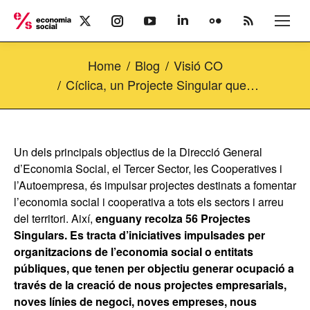
X
Instagram
YouTube
Linkedin
Flickr
Rss
page
page
page
page
page
page
opens
opens
opens
opens
opens
opens
Home
Blog
Visió CO
in
in
in
in
in
in
new
new
new
new
new
new
Cíclica, un Projecte Singular que…
window
window
window
window
window
window
Un dels principals objectius de la Direcció General
d’Economia Social, el Tercer Sector, les Cooperatives i
l’Autoempresa, és impulsar projectes destinats a fomentar
l’economia social i cooperativa a tots els sectors i arreu
del territori. Així,
enguany recolza 56 Projectes
Singulars. Es tracta d’iniciatives impulsades per
organitzacions de l’economia social o entitats
públiques, que tenen per objectiu generar ocupació a
través de la creació de nous projectes empresarials,
noves línies de negoci, noves empreses, nous