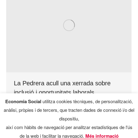
La Pedrera acull una xerrada sobre
inclusió i oportunitats laborals
Economia Social
utilitza cookies tècniques, de personalització,
Empreses de l’economia social i cooperativa
,
Inclusió
anàlisi, pròpies i de tercers, que tracten dades de connexió i/o del
El 13 de febrer de 2025 es va celebrar a La
dispositiu,
Pedrera de Barcelona la taula rodona «Inclusió:
així com hàbits de navegació per analitzar estadístiques de l'ús
creant oportunitats laborals per a tothom»,
de la web i facilitar la navegació.
Més informació