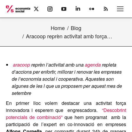
X
Instagram
YouTube
Linkedin
Flickr
Rss
page
page
page
page
page
page
opens
opens
opens
opens
opens
opens
Home
Blog
in
in
in
in
in
in
new
new
new
new
new
new
Aracoop reprèn activitat amb força…
window
window
window
window
window
window
aracoop
reprèn l’activitat amb una
agenda
repleta
d’accions per enfortir, millorar i renovar les empreses
de l’economia social i cooperativa. Aquestes son
algunes de les l que us proposem per aquest mes de
setembre
En primer lloc volem destacar una activitat força
innovadora i esperem que engrescadora.
“Descobrint
potencials de combinació”
que hem programat amb la
participació de l’expert en co-innovació en empreses
Alfons Cornella
, per compartir durant 24h de manera