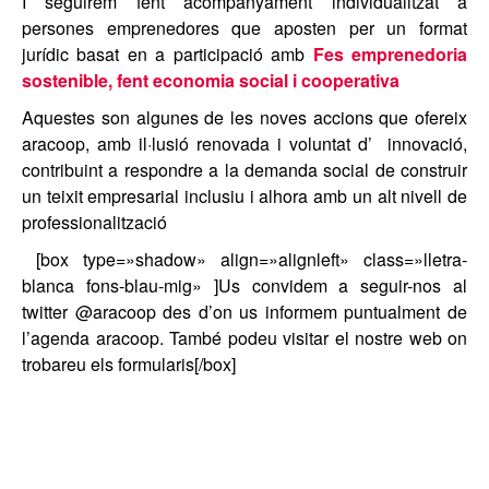
I seguirem fent acompanyament individualitzat a
persones emprenedores que aposten per un format
jurídic basat en a participació amb
Fes e
mprenedoria
sostenible, fent economia social i cooperativa
Aquestes son algunes de les noves accions que ofereix
aracoop, amb il·lusió renovada i voluntat d’ innovació,
contribuint a respondre a la demanda social de construir
un teixit empresarial inclusiu i alhora amb un alt nivell de
professionalització
[box type=»shadow» align=»alignleft» class=»lletra-
blanca fons-blau-mig» ]Us convidem a seguir-nos al
twitter @aracoop des d’on us informem puntualment de
l’agenda aracoop. També podeu visitar el nostre web on
trobareu els formularis[/box]