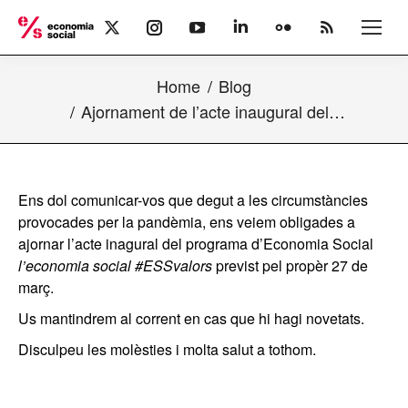
X
Instagram
YouTube
Linkedin
Flickr
Rss
page
page
page
page
page
page
opens
opens
opens
opens
opens
opens
Home
Blog
in
in
in
in
in
in
new
new
new
new
new
new
Ajornament de l’acte inaugural del…
window
window
window
window
window
window
Ens dol comunicar-vos que degut a les circumstàncies
provocades per la pandèmia, ens veiem obligades a
ajornar l’acte inagural del programa d’Economia Social
l’economia social #ESSvalors
previst pel propèr 27 de
març.
Us mantindrem al corrent en cas que hi hagi novetats.
Disculpeu les molèsties i molta salut a tothom.