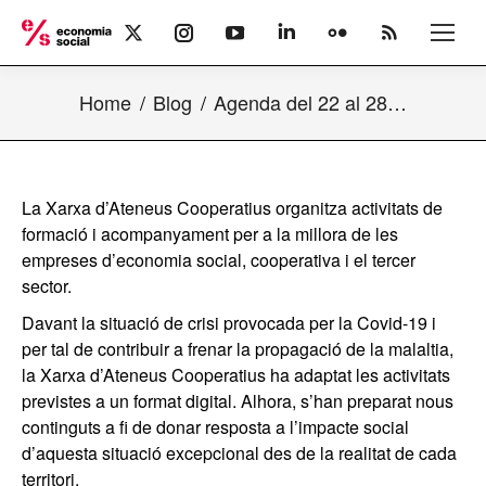
X
Instagram
YouTube
Linkedin
Flickr
Rss
page
page
page
page
page
page
opens
opens
opens
opens
opens
opens
Home
Blog
Agenda del 22 al 28…
in
in
in
in
in
in
new
new
new
new
new
new
window
window
window
window
window
window
La Xarxa d’Ateneus Cooperatius organitza activitats de
formació i acompanyament per a la millora de les
empreses d’economia social, cooperativa i el tercer
sector.
Davant la situació de crisi provocada per la Covid-19 i
per tal de contribuir a frenar la propagació de la malaltia,
la Xarxa d’Ateneus Cooperatius ha adaptat les activitats
previstes a un format digital. Alhora, s’han preparat nous
continguts a fi de donar resposta a l’impacte social
d’aquesta situació excepcional des de la realitat de cada
territori.