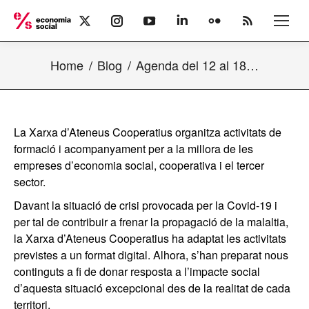
X
Instagram
YouTube
Linkedin
Flickr
Rss
page
page
page
page
page
page
opens
opens
opens
opens
opens
opens
Home
Blog
Agenda del 12 al 18…
in
in
in
in
in
in
new
new
new
new
new
new
window
window
window
window
window
window
La Xarxa d’Ateneus Cooperatius organitza activitats de
formació i acompanyament per a la millora de les
empreses d’economia social, cooperativa i el tercer
sector.
Davant la situació de crisi provocada per la Covid-19 i
per tal de contribuir a frenar la propagació de la malaltia,
la Xarxa d’Ateneus Cooperatius ha adaptat les activitats
previstes a un format digital. Alhora, s’han preparat nous
continguts a fi de donar resposta a l’impacte social
d’aquesta situació excepcional des de la realitat de cada
territori.