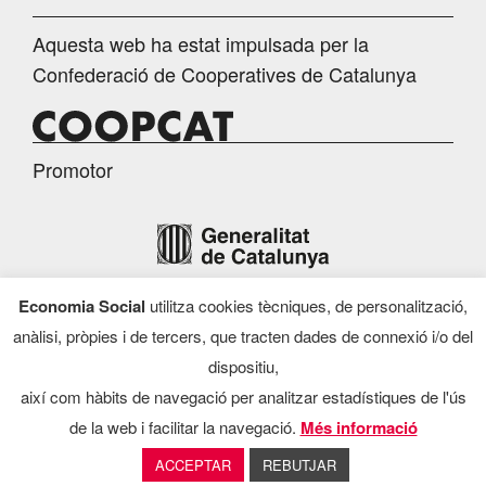
Aquesta web ha estat impulsada per la
Confederació de Cooperatives de Catalunya
Promotor
Economia Social
utilitza cookies tècniques, de personalització,
Finançament
anàlisi, pròpies i de tercers, que tracten dades de connexió i/o del
dispositiu,
així com hàbits de navegació per analitzar estadístiques de l'ús
de la web i facilitar la navegació.
Més informació
Programa d’Economia Social, 2026
ACCEPTAR
REBUTJAR