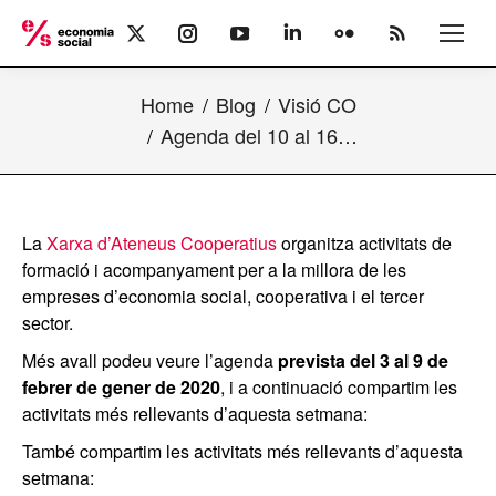
X
Instagram
YouTube
Linkedin
Flickr
Rss
page
page
page
page
page
page
opens
opens
opens
opens
opens
opens
Home
Blog
Visió CO
in
in
in
in
in
in
new
new
new
new
new
new
Agenda del 10 al 16…
window
window
window
window
window
window
La
Xarxa d’Ateneus Cooperatius
organitza activitats de
formació i acompanyament per a la millora de les
empreses d’economia social, cooperativa i el tercer
sector.
Més avall podeu veure l’agenda
prevista del 3 al 9 de
febrer de gener de 2020
, i a continuació compartim les
activitats més rellevants d’aquesta setmana:
També compartim les activitats més rellevants d’aquesta
setmana: