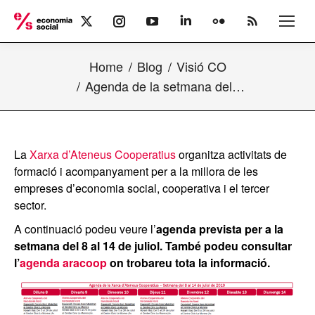
X
Instagram
YouTube
Linkedin
Flickr
Rss
page
page
page
page
page
page
opens
opens
opens
opens
opens
opens
Home
Blog
Visió CO
in
in
in
in
in
in
new
new
new
new
new
new
Agenda de la setmana del…
window
window
window
window
window
window
La
Xarxa d’Ateneus Cooperatius
organitza activitats de
formació i acompanyament per a la millora de les
empreses d’economia social, cooperativa i el tercer
sector.
A continuació podeu veure l’
agenda prevista per a la
setmana del 8 al 14 de juliol. També podeu consultar
l’
agenda aracoop
on trobareu tota la informació.