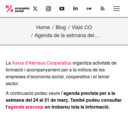
X
Instagram
YouTube
Linkedin
Flickr
Rss
page
page
page
page
page
page
opens
opens
opens
opens
opens
opens
Home
Blog
Visió CO
in
in
in
in
in
in
new
new
new
new
new
new
Agenda de la setmana del…
window
window
window
window
window
window
La
Xarxa d’Ateneus Cooperatius
organitza activitats de
formació i acompanyament per a la millora de les
empreses d’economia social, cooperativa i el tercer
sector.
A continuació podeu veure l’
agenda prevista per a la
setmana del 24 al 31
de març. També podeu consultar
l’
agenda aracoop
on trobareu tota la informació.