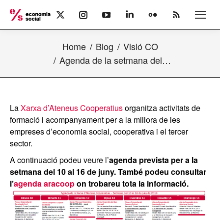
X
Instagram
YouTube
Linkedin
Flickr
Rss
page
page
page
page
page
page
opens
opens
opens
opens
opens
opens
Home
Blog
Visió CO
in
in
in
in
in
in
new
new
new
new
new
new
Agenda de la setmana del…
window
window
window
window
window
window
La
Xarxa d’Ateneus Cooperatius
organitza activitats de
formació i acompanyament per a la millora de les
empreses d’economia social, cooperativa i el tercer
sector.
A continuació podeu veure l’
agenda prevista per a la
setmana del 10 al 16 de juny. També podeu consultar
l’
agenda aracoop
on trobareu tota la informació.