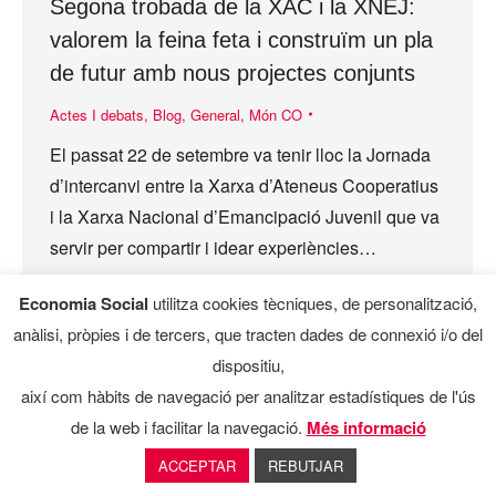
Segona trobada de la XAC i la XNEJ:
valorem la feina feta i construïm un pla
de futur amb nous projectes conjunts
Actes I debats
,
Blog
,
General
,
Món CO
El passat 22 de setembre va tenir lloc la Jornada
d’intercanvi entre la Xarxa d’Ateneus Cooperatius
i la Xarxa Nacional d’Emancipació Juvenil que va
servir per compartir i idear experiències…
Economia Social
utilitza cookies tècniques, de personalització,
anàlisi, pròpies i de tercers, que tracten dades de connexió i/o del
dispositiu,
així com hàbits de navegació per analitzar estadístiques de l'ús
de la web i facilitar la navegació.
Més informació
ACCEPTAR
REBUTJAR